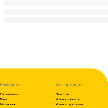
Стакан бумажный 250 мл БЕЗ РИС. Тиффани/Бирюза D-80
3
₽
/ шт
3
₽
В корзину
В наличии:
на
1
складе
Код:
122255
Компания
Информация
О компании
Помощь
Блог
Условия оплаты
Магазины
Условия доставки