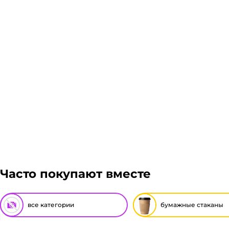
компании после полной оплаты товара. Мы работаем
более 1 паллета, можем отправить сборным грузом.
оформить заказ, далее мы вам просчитаем стоимость
Подробнее
Гарантия легкого возврата:
до 14 дней на возвра
Часто покупают вместе
все категории
бумажные стаканы