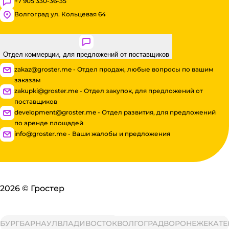
+7 905 330-36-35
Волгоград ул. Кольцевая 64
Отдел коммерции, для предложений от поставщиков
zakaz@groster.me - Отдел продаж, любые вопросы по вашим
заказам
zakupki@groster.me - Отдел закупок, для предложений от
поставщиков
development@groster.me - Отдел развития, для предложений
по аренде площадей
info@groster.me - Ваши жалобы и предложения
2026
©
Гростер
РГ
БАРНАУЛ
ВЛАДИВОСТОК
ВОЛГОГРАД
ВОРОНЕЖ
ЕКАТЕРИ