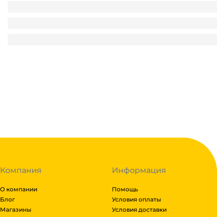
Стакан бумажный 250 мл БЕЗ РИС. Тиффани/Бирюза D-80
3
₽
/ шт
3
₽
В корзину
В наличии:
на
1
складе
Код:
122255
Компания
Информация
О компании
Помощь
Блог
Условия оплаты
Магазины
Условия доставки