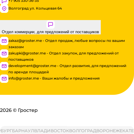
+7 905 330-36-35
Волгоград ул. Кольцевая 64
Отдел коммерции, для предложений от поставщиков
zakaz@groster.me - Отдел продаж, любые вопросы по вашим
заказам
zakupki@groster.me - Отдел закупок, для предложений от
поставщиков
development@groster.me - Отдел развития, для предложений
по аренде площадей
info@groster.me - Ваши жалобы и предложения
2026
©
Гростер
РГ
БАРНАУЛ
ВЛАДИВОСТОК
ВОЛГОГРАД
ВОРОНЕЖ
ЕКАТЕРИ