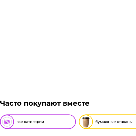
компании после полной оплаты товара. Мы работаем
более 1 паллета, можем отправить сборным грузом.
оформить заказ, далее мы вам просчитаем стоимость
Подробнее
Гарантия легкого возврата:
до 14 дней на возвра
Часто покупают вместе
все категории
бумажные стаканы