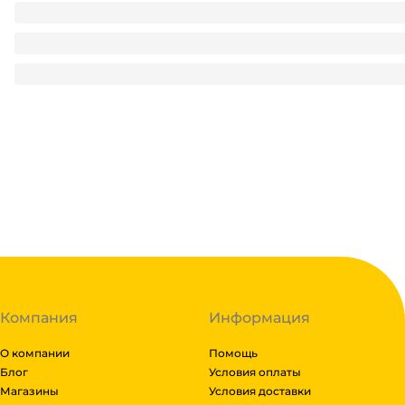
Стакан бумажный 250 мл БЕЗ РИС. Тиффани/Бирюза D-80
3
₽
/ шт
3
₽
В корзину
В наличии:
на
1
складе
Код:
122255
Компания
Информация
О компании
Помощь
Блог
Условия оплаты
Магазины
Условия доставки