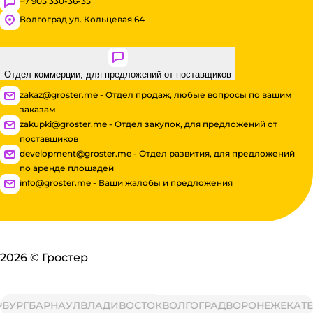
+7 905 330-36-35
Волгоград ул. Кольцевая 64
Отдел коммерции, для предложений от поставщиков
zakaz@groster.me - Отдел продаж, любые вопросы по вашим
заказам
zakupki@groster.me - Отдел закупок, для предложений от
поставщиков
development@groster.me - Отдел развития, для предложений
по аренде площадей
info@groster.me - Ваши жалобы и предложения
2026
©
Гростер
РГ
БАРНАУЛ
ВЛАДИВОСТОК
ВОЛГОГРАД
ВОРОНЕЖ
ЕКАТЕРИ