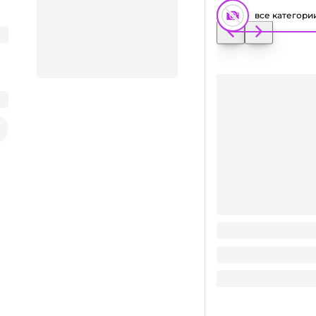
все категори
Стакан бумажный 2
Заказать видео-презентацию
3
₽
/ шт
3
₽
В корзину