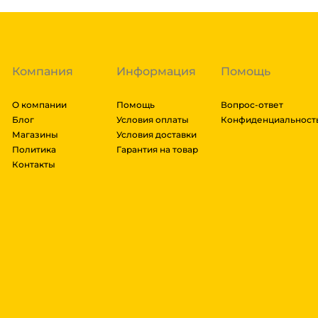
транспортировки. Рассчитывается индивидуально. 
далее мы вам просчитаем стоимость доставки и вы
заказ, либо отказаться от него. Доставка до трансп
Компания
Информация
Помощь
О компании
Помощь
Вопрос-ответ
Блог
Условия оплаты
Конфиденциальност
Магазины
Условия доставки
Политика
Гарантия на товар
Контакты