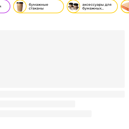
бумажные
аксессуары для
и
стаканы
бумажных
стаканов
50 мл БЕЗ РИС. Тиффани/Бирюза D-80 мм В