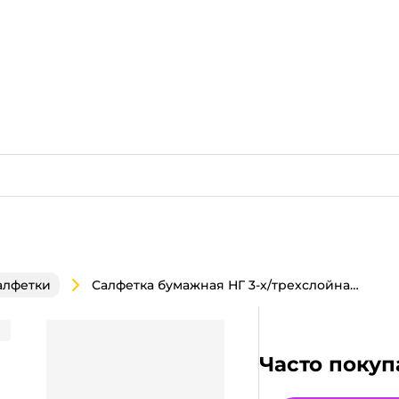
Салфетка бумажная НГ 3-х/трехслойная 33*33 "Pero Prestige" (20 лист.пач), Сказачные гномы
алфетки
Prestige" (20 лист.пач),
Часто покуп