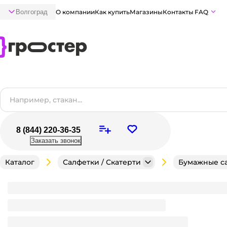
Волгоград
О компании
Как купить
Магазины
Контакты
FAQ
8 (844) 220-36-35
Заказать звонок
Каталог
Салфетки / Скатерти
Бумажные с
Салфетка бумажная НГ 3-х/трехслойная 33*33 "Pero 
Сказачные гномы
Рисунок