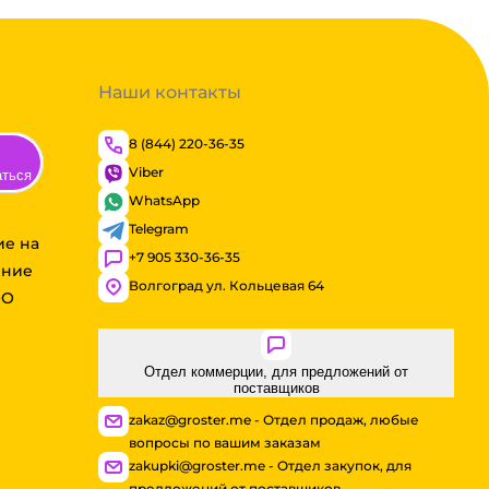
Наши контакты
8 (844) 220-36-35
Viber
аться
WhatsApp
Telegram
ие на
+7 905 330-36-35
ение
Волгоград ул. Кольцевая 64
ОО
Отдел коммерции, для предложений от
поставщиков
zakaz@groster.me - Отдел продаж, любые
вопросы по вашим заказам
zakupki@groster.me - Отдел закупок, для
предложений от поставщиков