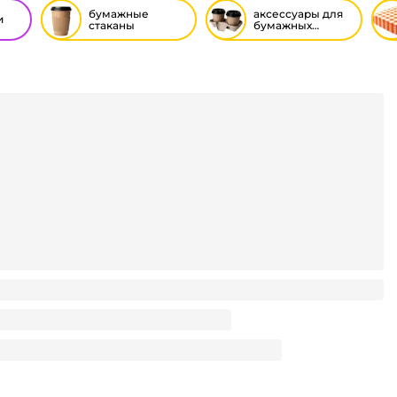
бумажные
аксессуары для
и
стаканы
бумажных
стаканов
50 мл БЕЗ РИС. Тиффани/Бирюза D-80 мм В