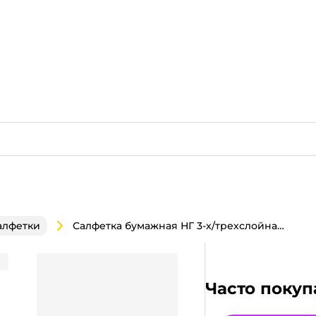
Салфетка бумажная НГ 3-х/трехслойная 33*33 "Pero Prestige" (20 лист.пач), Волшебники
алфетки
Prestige" (20 лист.пач),
Часто покуп