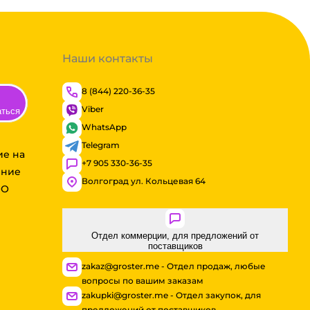
Наши контакты
8 (844) 220-36-35
Viber
аться
WhatsApp
Telegram
ие на
+7 905 330-36-35
ение
Волгоград ул. Кольцевая 64
ОО
Отдел коммерции, для предложений от
поставщиков
zakaz@groster.me - Отдел продаж, любые
вопросы по вашим заказам
zakupki@groster.me - Отдел закупок, для
предложений от поставщиков