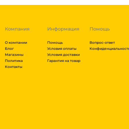
транспортировки. Рассчитывается индивидуально. 
далее мы вам просчитаем стоимость доставки и вы
заказ, либо отказаться от него. Доставка до трансп
Компания
Информация
Помощь
О компании
Помощь
Вопрос-ответ
Блог
Условия оплаты
Конфиденциальност
Магазины
Условия доставки
Политика
Гарантия на товар
Контакты