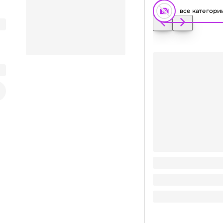
все категори
Стакан бумажный 2
Заказать видео-презентацию
3
₽
/ шт
3
₽
В корзину