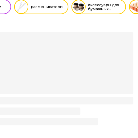
аксессуары для
и
размешиватели
бумажных
стаканов
стиковый 130 мм белый (500 шт.упак)