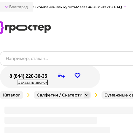
Волгоград
О компании
Как купить
Магазины
Контакты
FAQ
8 (844) 220-36-35
Заказать звонок
Каталог
Салфетки / Скатерти
Бумажные с
Салфетка бумажная 3-х/трехслойная 33*33 "Перышк
прованс
Мало
В наличии:
на
1
складе