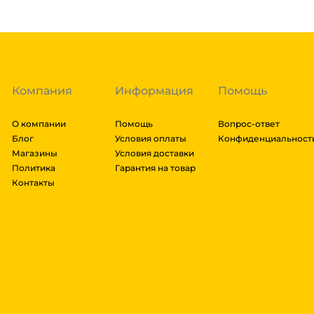
доставки транспортной компании зависит от габари
транспортировки. Рассчитывается индивидуально. 
далее мы вам просчитаем стоимость доставки и вы
заказ, либо отказаться от него. Доставка до трансп
Компания
Информация
Помощь
О компании
Помощь
Вопрос-ответ
Блог
Условия оплаты
Конфиденциальност
Магазины
Условия доставки
Политика
Гарантия на товар
Контакты