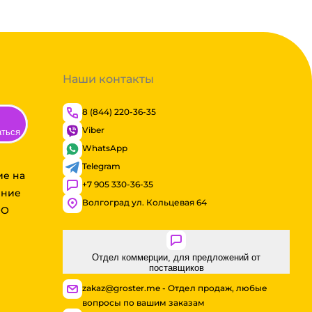
Наши контакты
8 (844) 220-36-35
Viber
аться
WhatsApp
Telegram
ие на
+7 905 330-36-35
ение
Волгоград ул. Кольцевая 64
ОО
Отдел коммерции, для предложений от
поставщиков
zakaz@groster.me - Отдел продаж, любые
вопросы по вашим заказам