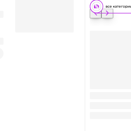
все категори
Размешиватель пла
Заказать видео-презентацию
125
₽
/ упак
125
₽
В корзину