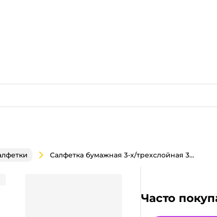
Салфетка бумажная 3-х/трехслойная 33*33 "Перышко" (20 лист.пач), Цветы прованс
алфетки
о" (20 лист.пач), Цветы
Часто покуп