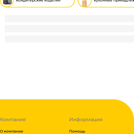
кондитерские изделия
кухонные принадле
Пасхальная посыпка "Вермишель" для куличей, кексов 7г
7.2
₽
/ шт
7.2
₽
В корзину
В наличии:
на
1
складе
Код:
111329
Компания
Информация
О компании
Помощь