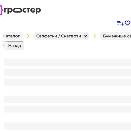
Каталог
Салфетки / Скатерти
Бумажные с
Назад
Салфетка бумажная 3-х/трехслойная D-32 "Рондо" к