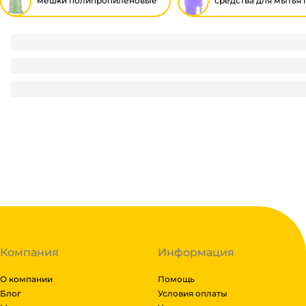
мешки полипропиленовые
средства для мытья 
Мешок полипропиленовый 40*45 см/5 кг БЕЛЫЙ без лого
10.8
₽
/ шт
10.8
₽
В корзину
В наличии:
на
1
складе
Код:
126662
Компания
Информация
О компании
Помощь
Блог
Условия оплаты