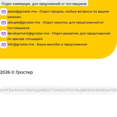
Отдел коммерции, для предложений от поставщиков
zakaz@groster.me - Отдел продаж, любые вопросы по вашим
заказам
zakupki@groster.me - Отдел закупок, для предложений от
поставщиков
development@groster.me - Отдел развития, для предложений
по аренде площадей
info@groster.me - Ваши жалобы и предложения
2026
©
Гростер
РГ
БАРНАУЛ
ВЛАДИВОСТОК
ВОЛГОГРАД
ВОРОНЕЖ
ЕКАТЕРИ