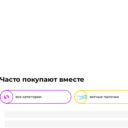
транспортировки. Рассчитывается индивидуально. 
решение оплачивать заказ, либо отказаться от него
Гарантия легкого возврата:
до 14 дней на возвра
Часто покупают вместе
все категории
ватные палочки
Ватные палочки для ушей "AURA" пакет (100 шт.упак)