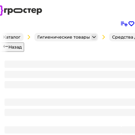
Каталог
Гигиенические товары
Средства 
Назад
Шампунь 250 мл SYNERGETIC натуральный бессул