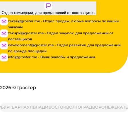
Отдел коммерции, для предложений от поставщиков
zakaz@groster.me - Отдел продаж, любые вопросы по вашим
заказам
zakupki@groster.me - Отдел закупок, для предложений от
поставщиков
development@groster.me - Отдел развития, для предложений
по аренде площадей
info@groster.me - Ваши жалобы и предложения
2026
©
Гростер
УРГ
БАРНАУЛ
ВЛАДИВОСТОК
ВОЛГОГРАД
ВОРОНЕЖ
ЕКАТЕР