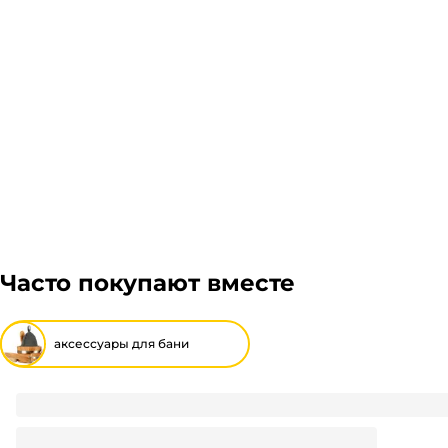
можем отправить сборным грузом. Стоимость доста
Гарантия легкого возврата:
до 14 дней на возвра
габаритов груза и расстояния транспортировки. Ра
оформить заказ, далее мы вам просчитаем стоимос
оплачивать заказ, либо отказаться от него. Доставк
Часто покупают вместе
аксессуары для бани
Коврик комбинированный "Светлое сердце" и "Темное се
баня"