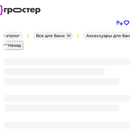
Каталог
Все для бани
Аксессуары для ба
Назад
Шапка модельная для бани "Шлемофон" TM ”Баць