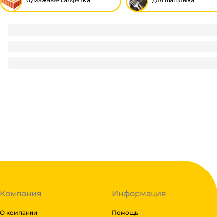
бумажные салфетки
для шашлыка
Салфетка бумажная Биг Пак ЧЕРНЫЙ 24*24 (400 лист.пач)
230
₽
/ пач
230
₽
В корзину
В наличии:
на
1
складе
Код:
114994
Компания
Информация
О компании
Помощь