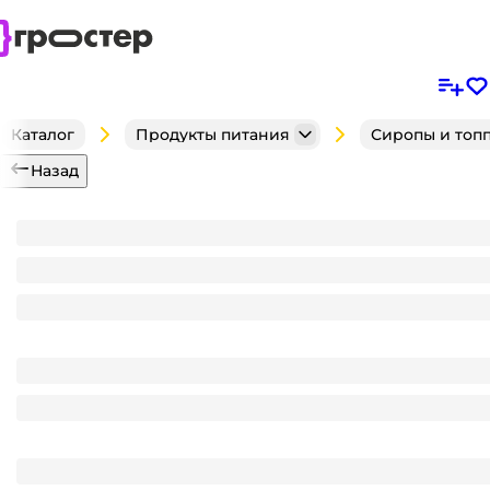
Каталог
Продукты питания
Сиропы и топ
Назад
Сироп "Spoom" бутылка 1 литр, Гренадин / GRENA