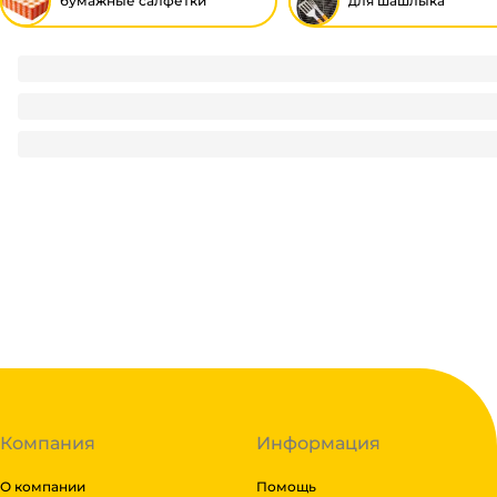
бумажные салфетки
для шашлыка
Салфетка бумажная Биг Пак ЧЕРНЫЙ 24*24 (400 лист.пач)
230
₽
/ пач
230
₽
В корзину
В наличии:
на
1
складе
Код:
114994
Компания
Информация
О компании
Помощь