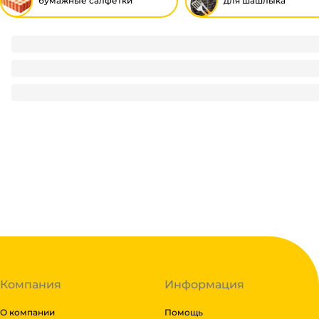
бумажные салфетки
для шашлыка
Салфетка бумажная Биг Пак ЧЕРНЫЙ 24*24 (400 лист.пач)
230
₽
/ пач
230
₽
В корзину
В наличии:
на
1
складе
Код:
114994
Компания
Информация
О компании
Помощь