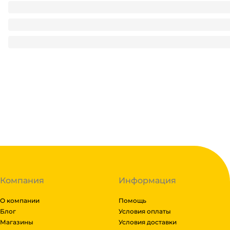
Комплект
Стакан шейкер 500 мл ТВЕРДЫЙ ПЛАСТИК "BUBBLE Cup" 
10.14
₽
/ шт
10.14
₽
В корзину
В наличии:
на
1
складе
Код:
134732
Компания
Информация
О компании
Помощь
Блог
Условия оплаты
Магазины
Условия доставки