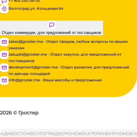
+7 905 330-36-35
Волгоград ул. Кольцевая 64
Отдел коммерции, для предложений от поставщиков
zakaz@groster.me - Отдел продаж, любые вопросы по вашим
заказам
zakupki@groster.me - Отдел закупок, для предложений от
поставщиков
development@groster.me - Отдел развития, для предложений
по аренде площадей
info@groster.me - Ваши жалобы и предложения
2026
©
Гростер
ИВОСТОК
ВОЛГОГРАД
ВОРОНЕЖ
ЕКАТЕРИНБУРГ
ИЖЕВСК
ИР