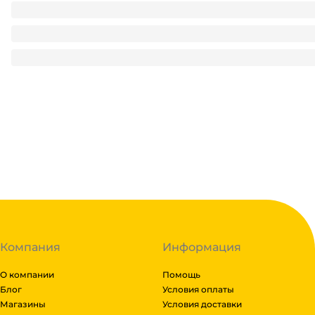
Комплект
Стакан шейкер 500 мл ТВЕРДЫЙ ПЛАСТИК "BUBBLE Cup" 
10.14
₽
/ шт
10.14
₽
В корзину
В наличии:
на
1
складе
Код:
134732
Компания
Информация
О компании
Помощь
Блог
Условия оплаты
Магазины
Условия доставки