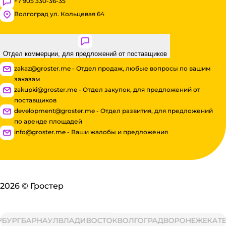
+7 905 330-36-35
Волгоград ул. Кольцевая 64
Отдел коммерции, для предложений от поставщиков
zakaz@groster.me - Отдел продаж, любые вопросы по вашим
заказам
zakupki@groster.me - Отдел закупок, для предложений от
поставщиков
development@groster.me - Отдел развития, для предложений
по аренде площадей
info@groster.me - Ваши жалобы и предложения
2026
©
Гростер
РГ
БАРНАУЛ
ВЛАДИВОСТОК
ВОЛГОГРАД
ВОРОНЕЖ
ЕКАТЕРИ