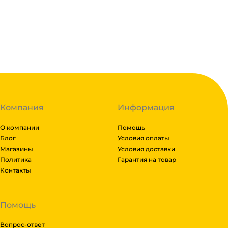
транспортные компании после полной оплаты товара
Линиями, Байкал сервис, Кит, Энергия, Авито дост
Подробнее
Если габариты заказа составляют более 1 паллета,
доставки транспортной компании зависит от габари
Гарантия легкого возврата:
до 14 дней на возвра
Рассчитывается индивидуально. Вы можете оформит
доставки и вы примите решение оплачивать заказ, л
транспортной компании бесплатная.
Компания
Информация
О компании
Помощь
Блог
Условия оплаты
Магазины
Условия доставки
Политика
Гарантия на товар
Контакты
Помощь
Вопрос-ответ