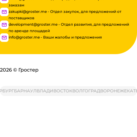
заказам
zakupki@groster.me - Отдел закупок, для предложений от
поставщиков
development@groster.me - Отдел развития, для предложений
по аренде площадей
info@groster.me - Ваши жалобы и предложения
2026
©
Гростер
БУРГ
БАРНАУЛ
ВЛАДИВОСТОК
ВОЛГОГРАД
ВОРОНЕЖ
ЕКАТЕ