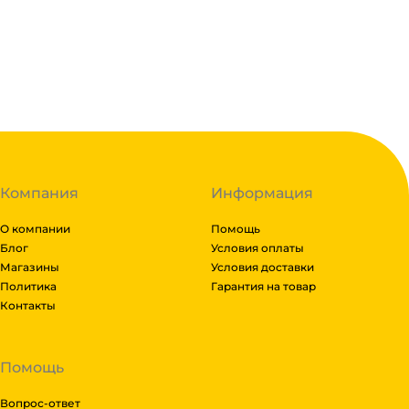
транспортные компании после полной оплаты товара
Линиями, Байкал сервис, Кит, Энергия, Авито дост
Подробнее
Если габариты заказа составляют более 1 паллета,
доставки транспортной компании зависит от габари
Гарантия легкого возврата:
до 14 дней на возвра
Рассчитывается индивидуально. Вы можете оформит
доставки и вы примите решение оплачивать заказ, л
транспортной компании бесплатная.
Компания
Информация
О компании
Помощь
Блог
Условия оплаты
Магазины
Условия доставки
Политика
Гарантия на товар
Контакты
Помощь
Вопрос-ответ