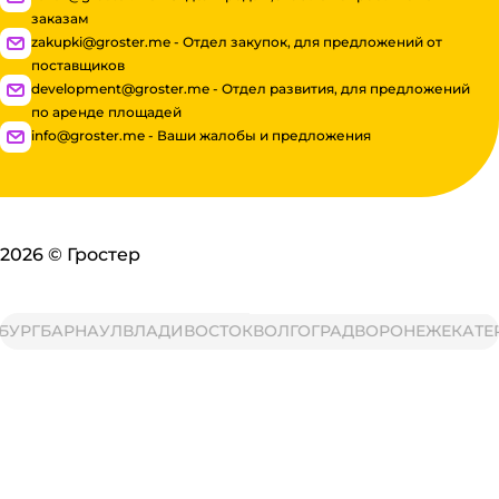
заказам
zakupki@groster.me - Отдел закупок, для предложений от
поставщиков
development@groster.me - Отдел развития, для предложений
по аренде площадей
info@groster.me - Ваши жалобы и предложения
2026
©
Гростер
УРГ
БАРНАУЛ
ВЛАДИВОСТОК
ВОЛГОГРАД
ВОРОНЕЖ
ЕКАТЕР