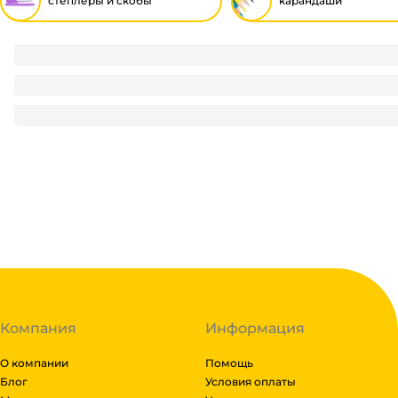
степлеры и скобы
карандаши
Скобы для степлера №10 GLOBUS 1000 шт.
17.5
₽
/ шт
17.5
₽
В корзину
В наличии:
на
1
складе
Код:
127491
Компания
Информация
О компании
Помощь
Блог
Условия оплаты