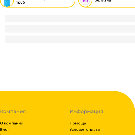
белизна
труб
Антизасор 1 л экспресс, для прочистки труб ВХА
72.5
₽
/ шт
72.5
₽
В корзину
В наличии:
на
1
складе
Код:
126449
Компания
Информация
О компании
Помощь
Блог
Условия оплаты