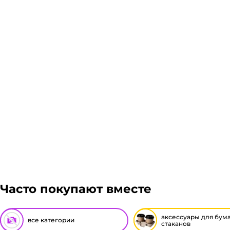
Склад доставки
Доставка курьером 1-3 дня.
Если в вашем городе есть наш филиал, доставка бес
нет нашего филиала, доставка осуществляется чере
Деловыми Линиями, Байкал сервис, Кит, Энергия, А
более 1 паллета, можем отправить сборным грузом.
Подробнее
транспортировки. Рассчитывается индивидуально. 
решение оплачивать заказ, либо отказаться от него
Гарантия легкого возврата:
до 14 дней на возвра
Часто покупают вместе
аксессуары для бум
все категории
стаканов