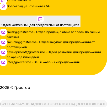
Волгоград ул. Кольцевая 64
Отдел коммерции, для предложений от поставщиков
zakaz@groster.me - Отдел продаж, любые вопросы по вашим
заказам
zakupki@groster.me - Отдел закупок, для предложений от
поставщиков
development@groster.me - Отдел развития, для предложений
по аренде площадей
info@groster.me - Ваши жалобы и предложения
2026
©
Гростер
РГ
БАРНАУЛ
ВЛАДИВОСТОК
ВОЛГОГРАД
ВОРОНЕЖ
ЕКАТЕРИ