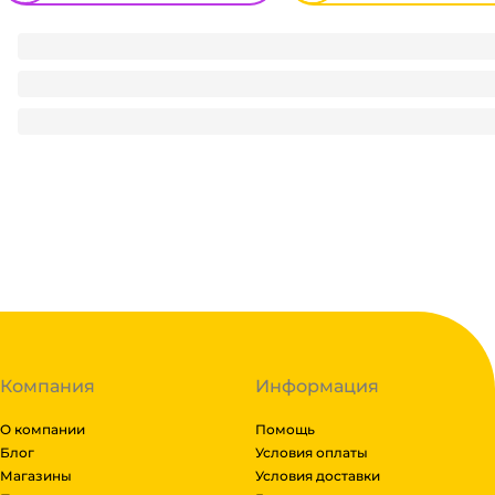
Крышка для бумажного стакана D-80 мм КРАФТ матовая 
2.18
₽
/ шт
2.18
₽
В корзину
В наличии:
на
1
складе
Код:
126684
Компания
Информация
О компании
Помощь
Блог
Условия оплаты
Магазины
Условия доставки