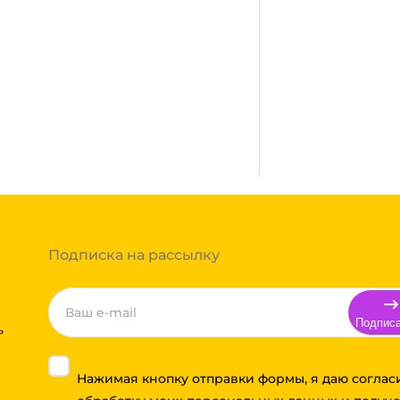
сплатная. Осуществляется
город, где нет нашего филиала,
ании после полной оплаты
ми, Байкал сервис, Кит,
жик транс. Если габариты
ь сборным грузом. Стоимость
т, полная гарантия.
тов груза и расстояния
Вы можете оформить заказ,
 примите решение оплачивать
ортной компании бесплатная.
Подписка на рассылку
Подпис
ь
Нажимая кнопку отправки формы, я даю соглас