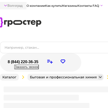
Волгоград
О компании
Как купить
Магазины
Контакты
FAQ
8 (844) 220-36-35
Заказать звонок
Каталог
Бытовая и профессиональная химия
Новинка
Стиральный порошок 9 кг "SARMA" Актив, Ланды
Мало
В наличии:
на
1
складе