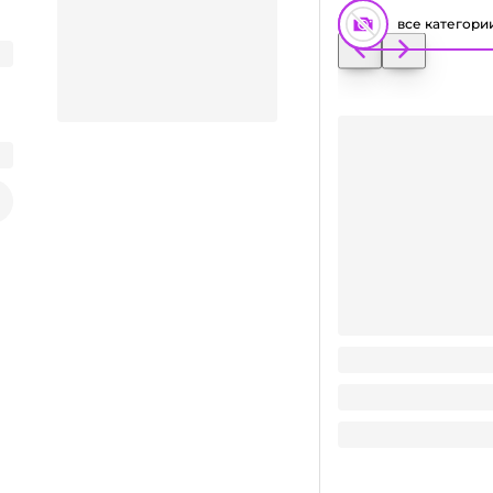
все категори
Порошок-пятновыв
концентрат
Заказать видео-презентацию
35.9
₽
/ шт
35.9
₽
В корзину