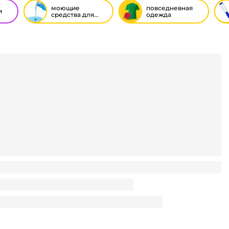
моющие
повседневная
и
средства для
одежда
стирки белья
одитель 70 г Антипятин с активным кислородом