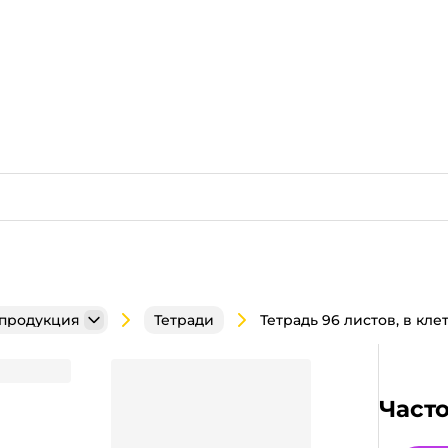
продукция
Тетради
 мелованный картон
Част