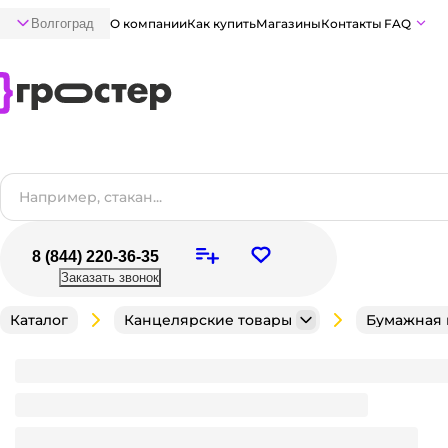
Волгоград
О компании
Как купить
Магазины
Контакты
FAQ
8 (844) 220-36-35
Заказать звонок
Каталог
Канцелярские товары
Бумажная 
Тетрадь 96 листов, в клетку NOTEBOOK, обложка
Мало
В наличии:
на
1
складе