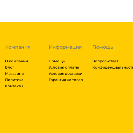
можем отправить сборным грузом. Стоимость доста
Гарантия легкого возврата:
до 14 дней на возвра
габаритов груза и расстояния транспортировки. Ра
оформить заказ, далее мы вам просчитаем стоимос
оплачивать заказ, либо отказаться от него. Доставк
Компания
Информация
Помощь
О компании
Помощь
Вопрос-ответ
Блог
Условия оплаты
Конфиденциальност
Магазины
Условия доставки
Политика
Гарантия на товар
Контакты