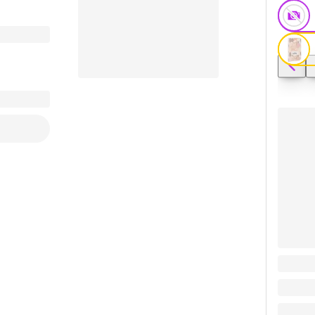
Заказать видео-презентацию
Дневник
Поделиться
35.63
₽
35.63
₽