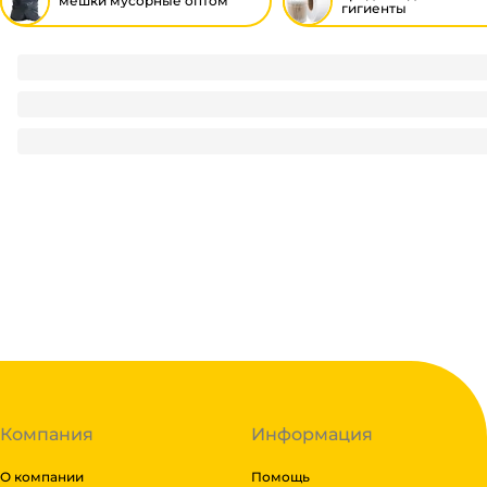
мешки мусорные оптом
гигиенты
Мешки мусорные 60л/12 мкм/60*70 см БЕЗ ЭТИКЕТКИ, в ру
60
₽
/ рул
60
₽
В корзину
В наличии:
на
1
складе
Код:
111585
Компания
Информация
О компании
Помощь