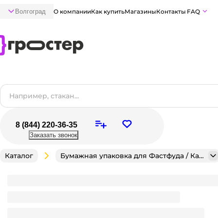
Волгоград
О компании
Как купить
Магазины
Контакты
FAQ
8 (844) 220-36-35
Заказать звонок
Каталог
Бумажная упаковка для Фастфуда / Кафе / Кондитерск
Упаковка бумажная для десертов/маффинов 330*2
Много
В наличии:
на
1
складе