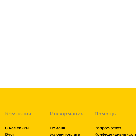
Склад доставки
Доставка курьером 1-3 дня.
Если в вашем городе есть наш филиал, доставка бе
курьерами. Если вы заказываете доставку в город, г
осуществляется через транспортные компании после
Сдек, Пэк, Деловыми Линиями, Байкал сервис, Кит, 
Подробнее
ЖелДорЭкспедиция, Мэйджик транс. Если габариты з
можем отправить сборным грузом. Стоимость доста
Гарантия легкого возврата:
до 14 дней на возвра
габаритов груза и расстояния транспортировки. Ра
оформить заказ, далее мы вам просчитаем стоимос
оплачивать заказ, либо отказаться от него. Доставк
Компания
Информация
Помощь
О компании
Помощь
Вопрос-ответ
Блог
Условия оплаты
Конфиденциальност