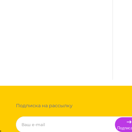
Много
сплатная. Осуществляется нашими
де нет нашего филиала, доставка
 полной оплаты товара. Мы работаем со:
Энергия, Авито доставка,
аказа составляют более 1 паллета,
вки транспортной компании зависит от
т, полная гарантия.
ссчитывается индивидуально. Вы можете
ть доставки и вы примите решение
а до транспортной компании бесплатная.
Подписка на рассылку
Подпис
ь