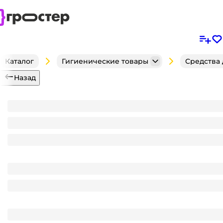
Каталог
Гигиенические товары
Средства
Назад
Ватные палочки для ушей "Русалочка" VISAGE паке