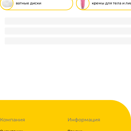
ватные диски
кремы для тела и ли
Ватные диски "AURA" (80 шт.упак)
74
₽
/ упак
74
₽
В корзину
В наличии:
на
1
складе
Код:
121985
Компания
Информация