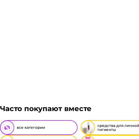
Если в вашем городе есть наш филиал, доставка бес
Авито доставка, ЖелДорЭкспедиция, Мэйджик транс.
просчитаем стоимость доставки и вы примите решени
Подробнее
Гарантия легкого возврата:
до 14 дней на возвра
Часто покупают вместе
средства для личной
все категории
гигиенты