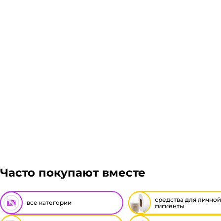
Если в вашем городе есть наш филиал, доставка бес
Авито доставка, ЖелДорЭкспедиция, Мэйджик транс.
просчитаем стоимость доставки и вы примите решени
Подробнее
Гарантия легкого возврата:
до 14 дней на возвра
Часто покупают вместе
средства для личной
все категории
гигиенты