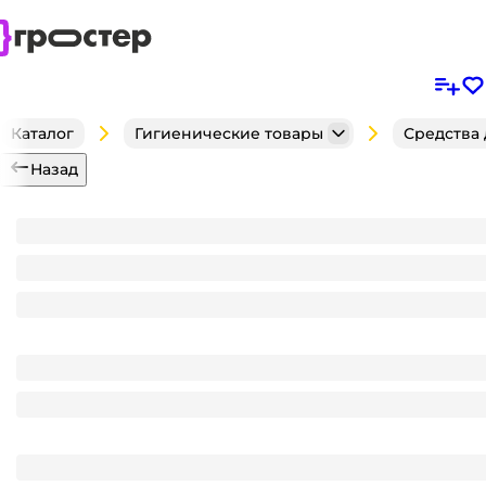
Каталог
Гигиенические товары
Средства
Назад
Ватные палочки для ушей "Я Самая" стакан круглы