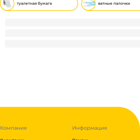
туалетная бумага
ватные палочки
Туалетная бумага 2-х/двухслойная "Лилия" Белая (4 шт.уп
58.6
₽
/ упак
58.6
₽
В корзину
В наличии:
на
1
складе
Код:
113477
Компания
Информация