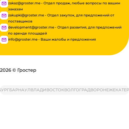
zakaz@groster.me - Отдел продаж, любые вопросы по вашим
заказам
zakupki@groster.me - Отдел закупок, для предложений от
поставщиков
development@groster.me - Отдел развития, для предложений
по аренде площадей
info@groster.me - Ваши жалобы и предложения
2026
©
Гростер
РГ
БАРНАУЛ
ВЛАДИВОСТОК
ВОЛГОГРАД
ВОРОНЕЖ
ЕКАТЕРИ