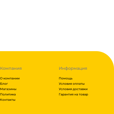
Если в вашем городе есть наш филиал, доставка бес
нашего филиала, доставка осуществляется через тр
Линиями, Байкал сервис, Кит, Энергия, Авито доста
можем отправить сборным грузом. Стоимость достав
Подробнее
Рассчитывается индивидуально. Вы можете оформить
либо отказаться от него. Доставка до транспортной
Гарантия легкого возврата:
до 14 дней на возвра
Компания
Информация
О компании
Помощь
Блог
Условия оплаты
Магазины
Условия доставки
Политика
Гарантия на товар
Контакты