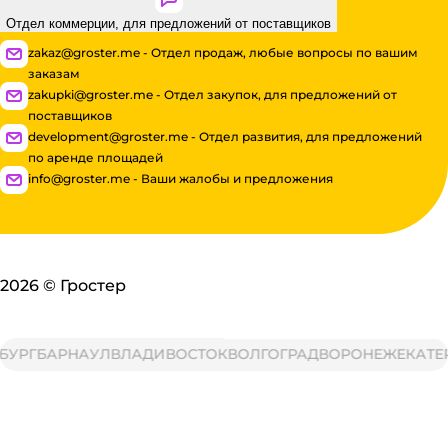
Отдел коммерции, для предложений от поставщиков
zakaz@groster.me - Отдел продаж, любые вопросы по вашим
заказам
zakupki@groster.me - Отдел закупок, для предложений от
поставщиков
development@groster.me - Отдел развития, для предложений
по аренде площадей
info@groster.me - Ваши жалобы и предложения
2026
©
Гростер
УРГ
БАРНАУЛ
ВЛАДИВОСТОК
ВОЛГОГРАД
ВОРОНЕЖ
ЕКАТЕР