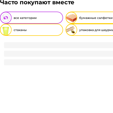
Часто покупают вместе
все категории
бумажные салфетки
стаканы
упаковка для шаурм
Стакан 0,2 л/200 мл пластиковый ЭКОНОМ Полимер
0.74
₽
/ шт
0.74
₽
В корзину
В наличии:
на
1
складе
Код:
112996