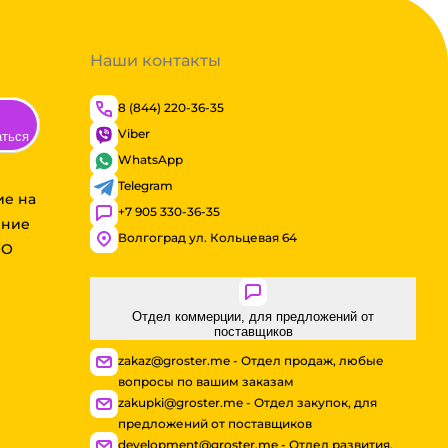
Наши контакты
8 (844) 220-36-35
Viber
аться
WhatsApp
Telegram
ие на
+7 905 330-36-35
ение
Волгоград ул. Кольцевая 64
ОО
Отдел коммерции, для предложений от
поставщиков
zakaz@groster.me - Отдел продаж, любые
вопросы по вашим заказам
zakupki@groster.me - Отдел закупок, для
предложений от поставщиков
development@groster.me - Отдел развития,