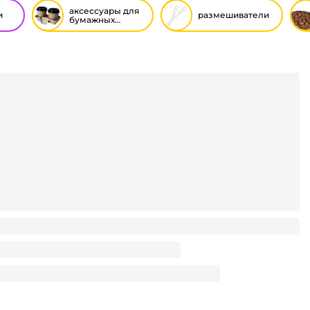
аксессуары для
и
размешиватели
бумажных
стаканов
ов 2-х слойн./Капхолдер КРАФТ 280*55 мм