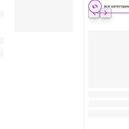
все категори
Манжет для стакан
Заказать видео-презентацию
1.85
₽
/ шт
1.85
₽
В корзину