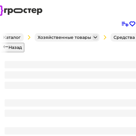
Каталог
Хозяйственные товары
Средства
Назад
Зерновая приманка от крыс и мышей Надзор 100 