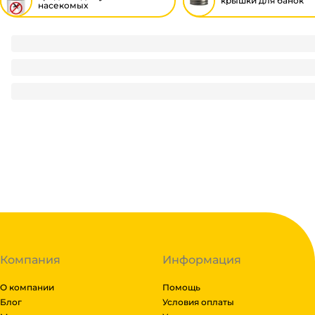
крышки для банок
насекомых
Гель после укусов 30 гр "Надзор"
59.9
₽
/ шт
59.9
₽
В корзину
В наличии:
на
1
складе
Код:
115426
Компания
Информация
О компании
Помощь
Блог
Условия оплаты