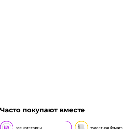
Доставка курьером 1-3 дня.
Если в вашем городе есть наш филиал, доставка бе
Стоимость доставки транспортной компании зависит
Подробнее
Гарантия легкого возврата:
до 14 дней на возвра
Часто покупают вместе
все категории
туалетная бумага