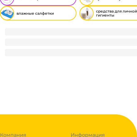
средства для личной
влажные салфетки
гигиенты
Салфетка влажная 120 шт. "Fresh" Jasmine парфюм, с клапа
145
₽
/ шт
145
₽
В корзину
В наличии:
на
1
складе
Код:
125823
Компания
Информация