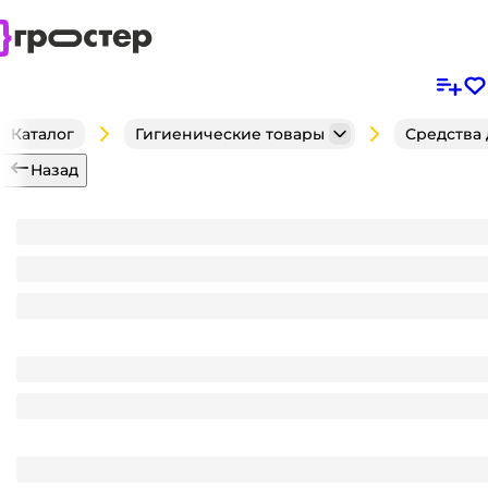
Каталог
Гигиенические товары
Средства 
Назад
Зубная паста 100 гр "Отбеливающая" двойная мят