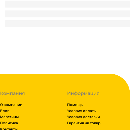
Чистящее средство 750 мл "Sanfor" ГЕЛЬ OXI Special Black
185
₽
/ шт
185
₽
В корзину
В наличии:
на
1
складе
Код:
121649
Компания
Информация
О компании
Помощь
Блог
Условия оплаты
Магазины
Условия доставки
Политика
Гарантия на товар
Контакты