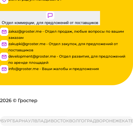
Отдел коммерции, для предложений от поставщиков
zakaz@groster.me - Отдел продаж, любые вопросы по вашим
заказам
zakupki@groster.me - Отдел закупок, для предложений от
поставщиков
development@groster.me - Отдел развития, для предложений
по аренде площадей
info@groster.me - Ваши жалобы и предложения
2026
©
Гростер
РГ
БАРНАУЛ
ВЛАДИВОСТОК
ВОЛГОГРАД
ВОРОНЕЖ
ЕКАТЕРИ