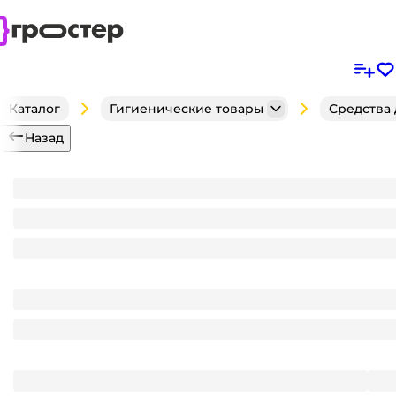
Каталог
Гигиенические товары
Средства 
Назад
Зубная паста 50 мл "Colgate", Защита от кариеса,