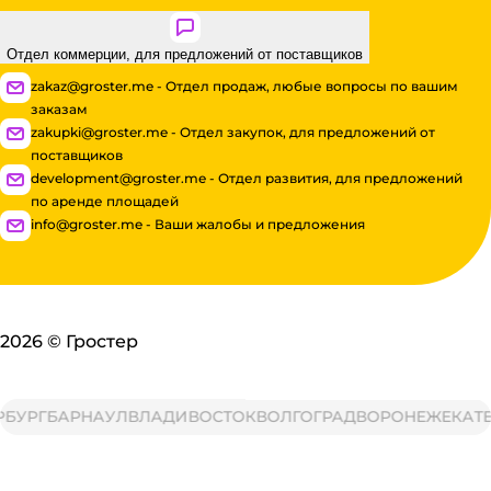
Отдел коммерции, для предложений от поставщиков
zakaz@groster.me - Отдел продаж, любые вопросы по вашим
заказам
zakupki@groster.me - Отдел закупок, для предложений от
поставщиков
development@groster.me - Отдел развития, для предложений
по аренде площадей
info@groster.me - Ваши жалобы и предложения
2026
©
Гростер
УРГ
БАРНАУЛ
ВЛАДИВОСТОК
ВОЛГОГРАД
ВОРОНЕЖ
ЕКАТЕР