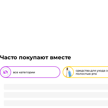
Часто покупают вместе
средства для ухода з
все категории
полостью рта
Зубная щетка Orange/Eomay
26
₽
/ шт
26
₽