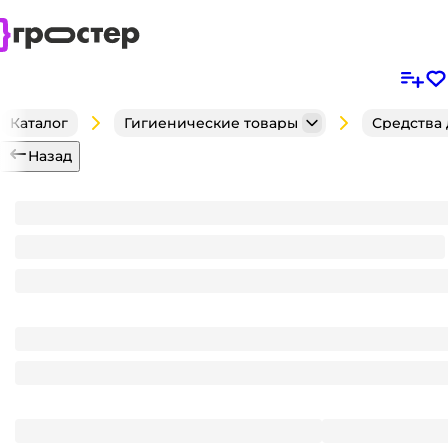
Каталог
Гигиенические товары
Средства 
Назад
Зубная паста 100 мл "Splat", Сенсетив