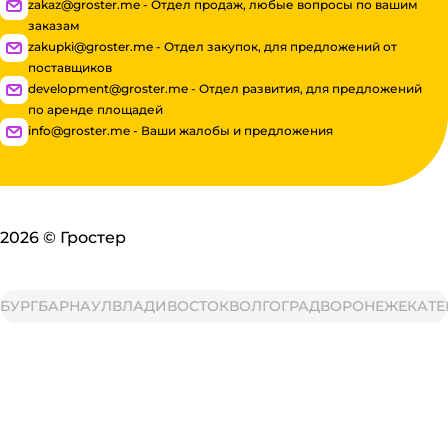
zakaz@groster.me - Отдел продаж, любые вопросы по вашим
заказам
zakupki@groster.me - Отдел закупок, для предложений от
поставщиков
development@groster.me - Отдел развития, для предложений
по аренде площадей
info@groster.me - Ваши жалобы и предложения
2026
©
Гростер
УРГ
БАРНАУЛ
ВЛАДИВОСТОК
ВОЛГОГРАД
ВОРОНЕЖ
ЕКАТЕР