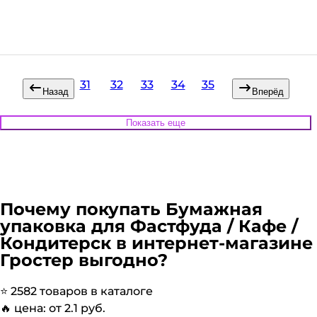
В наличии:
Много
на
1
складе
Код:
127816
31
32
33
34
35
Назад
Вперёд
Показать еще
Почему покупать
Бумажная
упаковка для Фастфуда / Кафе /
Кондитерск
в интернет-магазине
Гростер выгодно?
⭐️
2582
товаров в каталоге
🔥 цена: от
2.1
руб.