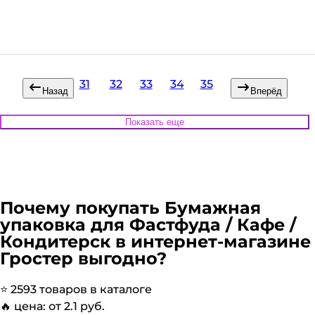
В наличии:
Много
на
1
складе
Код:
127652
31
32
33
34
35
Назад
Вперёд
Показать еще
Почему покупать
Бумажная
упаковка для Фастфуда / Кафе /
Кондитерск
в интернет-магазине
Гростер выгодно?
⭐️
2593
товаров в каталоге
🔥 цена: от
2.1
руб.