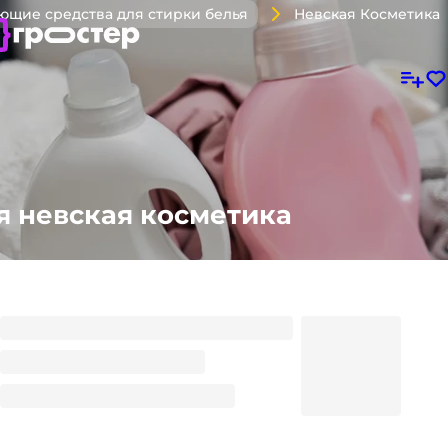
Невская Косметика
ющие средства для стирки белья
я невская косметика
Отбеливатель 500 г "Sarma-Актив" сухой НК
156.22
₽
/ шт