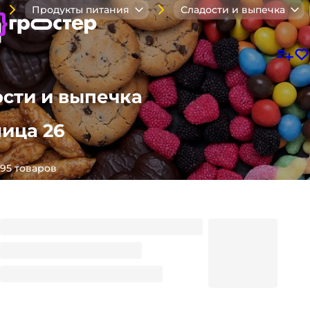
Продукты питания
Сладости и выпечка
ости и выпечка
ница 26
95 товаров
МегаКонфета 100г сюрприз + тату, Для мальчиков
Размер
138.03