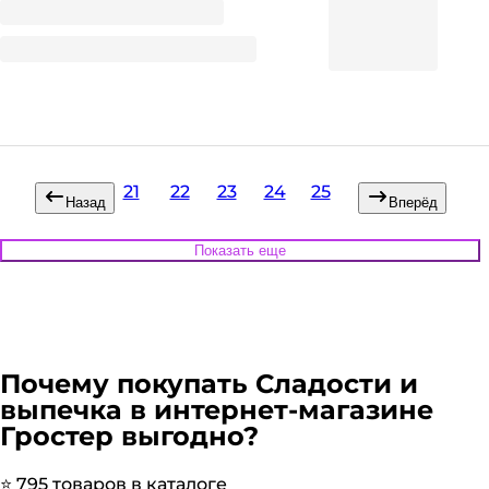
Вкус
71.69
₽
/ упак
21
22
23
24
25
Назад
Вперёд
Показать еще
Почему покупать
Сладости и
выпечка
в интернет-магазине
Гростер выгодно?
⭐️
795
товаров в каталоге