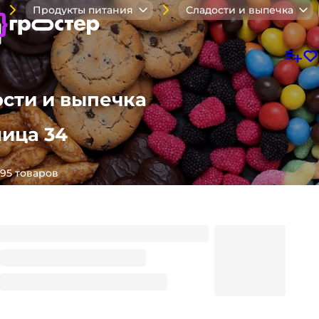
Продукты питания
Сладости и выпечка
ости и выпечка
ница 34
95 товаров
Яйцо "Очаровашка" Драже с подарком 6,8 гр (12
шт.упак)
385.2
₽
/ упак