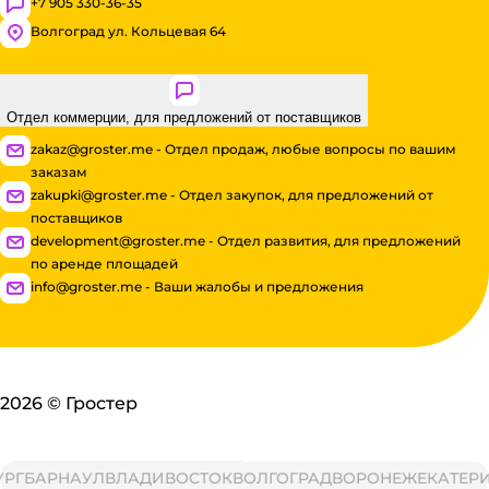
+7 905 330-36-35
Волгоград ул. Кольцевая 64
Отдел коммерции, для предложений от поставщиков
zakaz@groster.me - Отдел продаж, любые вопросы по вашим
заказам
zakupki@groster.me - Отдел закупок, для предложений от
поставщиков
development@groster.me - Отдел развития, для предложений
по аренде площадей
info@groster.me - Ваши жалобы и предложения
2026
©
Гростер
Г
БАРНАУЛ
ВЛАДИВОСТОК
ВОЛГОГРАД
ВОРОНЕЖ
ЕКАТЕРИН