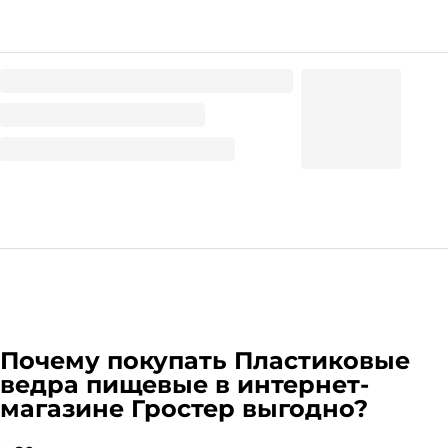
Ведро/банка круглое 500 мл D-122 мм прозрачное +
крышка КОМПЛЕКТ ЭНТЕР
12.63
₽
/ шт
Почему покупать
Пластиковые
ведра пищевые
в интернет-
магазине Гростер выгодно?