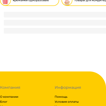
креманки одноразовые
товары для кондите
Контейнер/салатник/супница бумажный круглый 400 мл 
9
₽
/ шт
9
₽
В корзину
В наличии:
на
1
складе
Код:
127692
Компания
Информация
О компании
Помощь
Блог
Условия оплаты