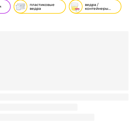
пластиковые
ведра /
и
ведра
контейнеры
(пластиковые)
а банку круглую пересерву/шайбу 500 мл П