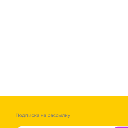
В наличии:
на
1
складе
Достаточно
сплатная. Осуществляется
город, где нет нашего филиала,
ании после полной оплаты
ми, Байкал сервис, Кит,
жик транс. Если габариты
ь сборным грузом. Стоимость
т, полная гарантия.
тов груза и расстояния
Вы можете оформить заказ,
 примите решение оплачивать
ортной компании бесплатная.
Подписка на рассылку