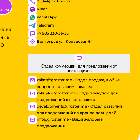
8 (844) 220-36-35
Viber
аться
WhatsApp
Telegram
ие на
+7 905 330-36-35
ение
Волгоград ул. Кольцевая 64
ОО
Отдел коммерции, для предложений от
поставщиков
zakaz@groster.me - Отдел продаж, любые
вопросы по вашим заказам
zakupki@groster.me - Отдел закупок, для
предложений от поставщиков
development@groster.me - Отдел развития,
для предложений по аренде площадей
info@groster.me - Ваши жалобы и
предложения