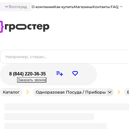
Волгоград
О компании
Как купить
Магазины
Контакты
FAQ
8 (844) 220-36-35
Заказать звонок
Каталог
Одноразовая Посуда / Приборы
Банка 500 мл круглая/пресерва шайба D-145 мм б
Является частью комплекта
Достаточно
В наличии:
на
1
складе