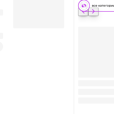
все категори
Крышка D-145 мм н
Заказать видео-презентацию
4.2
₽
/ шт
4.2
₽
Поделиться
В корзину