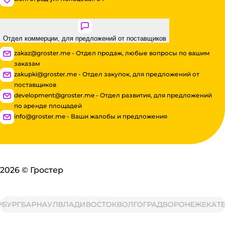
Отдел коммерции, для предложений от поставщиков
zakaz@groster.me - Отдел продаж, любые вопросы по вашим
заказам
zakupki@groster.me - Отдел закупок, для предложений от
поставщиков
development@groster.me - Отдел развития, для предложений
по аренде площадей
info@groster.me - Ваши жалобы и предложения
2026
©
Гростер
РГ
БАРНАУЛ
ВЛАДИВОСТОК
ВОЛГОГРАД
ВОРОНЕЖ
ЕКАТЕРИ