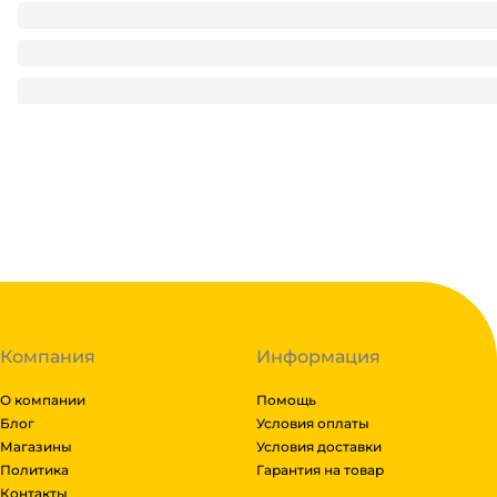
Мешочек из Органзы 200*130 мм ЗОЛОТО
13.48
₽
/ шт
13.48
₽
В корзину
В наличии:
на
1
складе
Код:
135773
Компания
Информация
О компании
Помощь
Блог
Условия оплаты
Магазины
Условия доставки
Политика
Гарантия на товар
Контакты