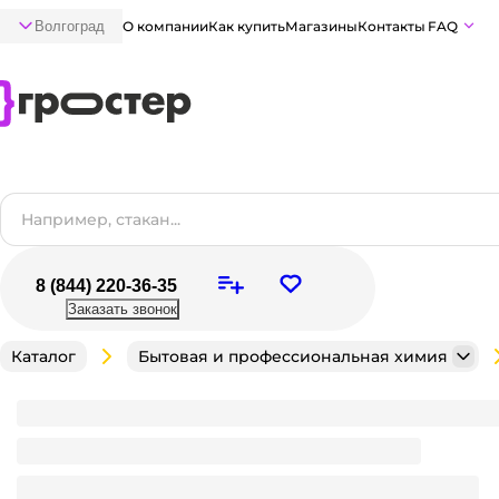
Волгоград
О компании
Как купить
Магазины
Контакты
FAQ
8 (844) 220-36-35
Заказать звонок
Каталог
Бытовая и профессиональная химия
Гель-мыло хозяйственное 500 мл "Vesta" Гост 88%,
Достаточно
В наличии:
на
1
складе