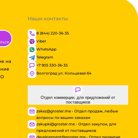
Наши контакты
8 (844) 220-36-35
Viber
аться
WhatsApp
Telegram
ие на
+7 905 330-36-35
ение
Волгоград ул. Кольцевая 64
ОО
Отдел коммерции, для предложений от
поставщиков
zakaz@groster.me - Отдел продаж, любые
вопросы по вашим заказам
zakupki@groster.me - Отдел закупок, для
предложений от поставщиков
development@groster.me - Отдел развития,