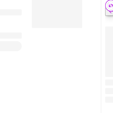
Уни
Заказать видео-презентацию
322
322
В к