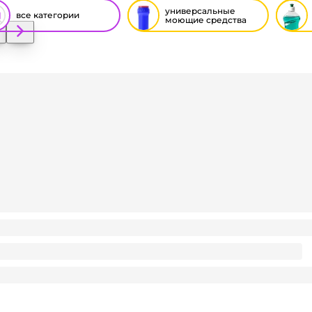
универсальные
все категории
моющие средства
версальное моющее средство 5 л ПЭТ "ПРОГРЕСС"
₽
/ шт
₽
орзину