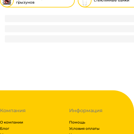
стеклянные банки
грызунов
Клеевая ловушка / подложка от мышей и насекомых FARME
95.12
₽
/ пач
95.12
₽
В корзину
В наличии:
на
1
складе
Код:
127465
Компания
Информация
О компании
Помощь
Блог
Условия оплаты