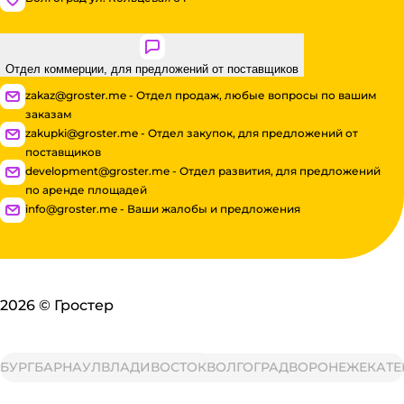
Отдел коммерции, для предложений от поставщиков
zakaz@groster.me - Отдел продаж, любые вопросы по вашим
заказам
zakupki@groster.me - Отдел закупок, для предложений от
поставщиков
development@groster.me - Отдел развития, для предложений
по аренде площадей
info@groster.me - Ваши жалобы и предложения
2026
©
Гростер
РГ
БАРНАУЛ
ВЛАДИВОСТОК
ВОЛГОГРАД
ВОРОНЕЖ
ЕКАТЕРИ