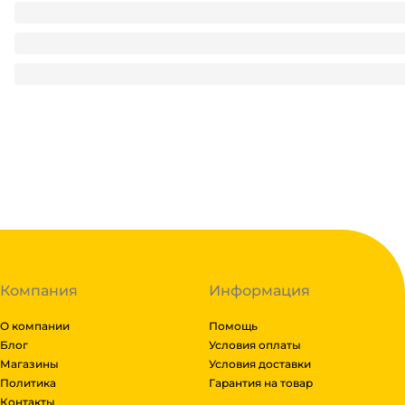
Фартук одноразовый 110*70, 5,5 г. "HANS" ПНД (50 шт.упак)
100
₽
/ упак
100
₽
В корзину
В наличии:
на
1
складе
Код:
111973
Компания
Информация
О компании
Помощь
Блог
Условия оплаты
Магазины
Условия доставки
Политика
Гарантия на товар
Контакты