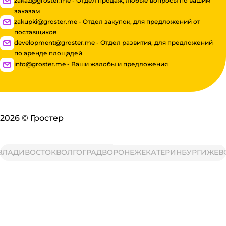
zakaz@groster.me - Отдел продаж, любые вопросы по вашим
заказам
zakupki@groster.me - Отдел закупок, для предложений от
поставщиков
development@groster.me - Отдел развития, для предложений
по аренде площадей
info@groster.me - Ваши жалобы и предложения
2026
©
Гростер
АДИВОСТОК
ВОЛГОГРАД
ВОРОНЕЖ
ЕКАТЕРИНБУРГ
ИЖЕВСК