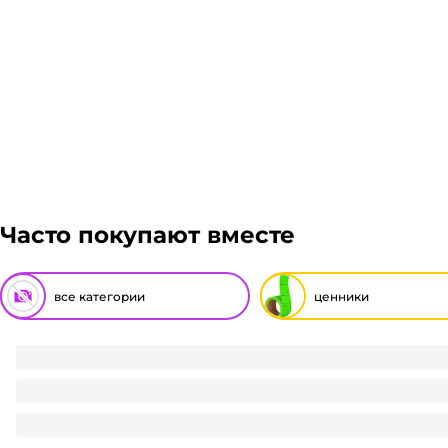
Часто покупают вместе
все категории
ценники
Меловой ценник "Мольберт" 18*15, на ножках, цвет чёрны
128.4
₽
/ шт
128.4
₽