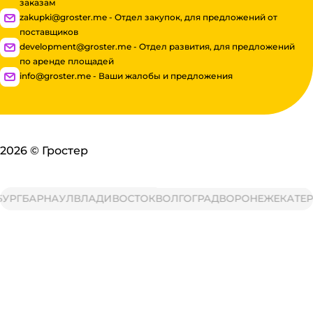
заказам
zakupki@groster.me - Отдел закупок, для предложений от
поставщиков
development@groster.me - Отдел развития, для предложений
по аренде площадей
info@groster.me - Ваши жалобы и предложения
2026
©
Гростер
Г
БАРНАУЛ
ВЛАДИВОСТОК
ВОЛГОГРАД
ВОРОНЕЖ
ЕКАТЕРИН