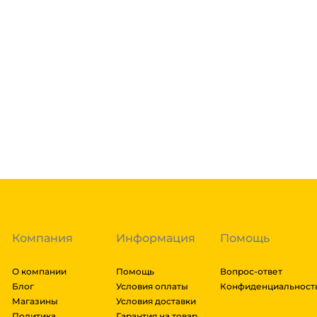
Доставка курьером 1-3 дня.
Если в вашем городе есть наш филиал, доставка бе
курьерами. Если вы заказываете доставку в город, г
осуществляется через транспортные компании после
Сдек, Пэк, Деловыми Линиями, Байкал сервис, Кит, 
Подробнее
ЖелДорЭкспедиция, Мэйджик транс. Если габариты 
отправить сборным грузом. Стоимость доставки тра
Гарантия легкого возврата:
до 14 дней на возвра
груза и расстояния транспортировки. Рассчитывае
заказ, далее мы вам просчитаем стоимость доставк
либо отказаться от него. Доставка до транспортной
Компания
Информация
Помощь
О компании
Помощь
Вопрос-ответ
Блог
Условия оплаты
Конфиденциальност
Магазины
Условия доставки
Политика
Гарантия на товар