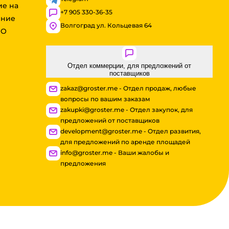
ие на
+7 905 330-36-35
ение
Волгоград ул. Кольцевая 64
ОО
Отдел коммерции, для предложений от
поставщиков
zakaz@groster.me - Отдел продаж, любые
вопросы по вашим заказам
zakupki@groster.me - Отдел закупок, для
предложений от поставщиков
development@groster.me - Отдел развития,
для предложений по аренде площадей
info@groster.me - Ваши жалобы и
предложения