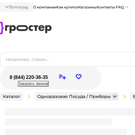
Волгоград
О компании
Как купить
Магазины
Контакты
FAQ
8 (844) 220-36-35
Заказать звонок
Каталог
Одноразовая Посуда / Приборы
Контейнер пластиковый ИПР-350 ОПС 159*130*40 м
Много
В наличии:
на
1
складе