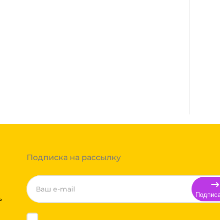
сплатная. Осуществляется нашими
де нет нашего филиала, доставка
 полной оплаты товара. Мы работаем со:
Энергия, Авито доставка,
заказа составляют более 1 паллета, можем
нспортной компании зависит от габаритов
т, полная гарантия.
тся индивидуально. Вы можете оформить
и и вы примите решение оплачивать заказ,
 компании бесплатная.
Подписка на рассылку
Подпис
ь