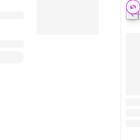
Конте
Заказать видео-презентацию
3.82
₽
Поделиться
3.82
₽
В ко